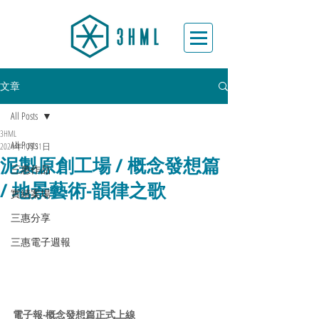
文章
All Posts
3HML
All Posts
2024年1月31日
泥製原創工場 / 概念發想篇
三惠作品
/ 地景藝術-韻律之歌
實績案場
三惠分享
三惠電子週報
電子報-概念發想篇正式上線