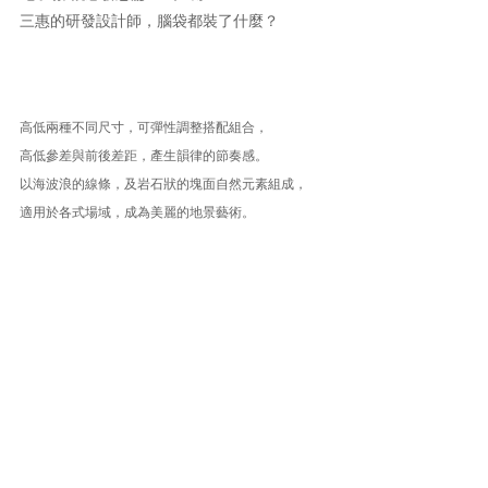
三惠的研發設計師，腦袋都裝了什麼？
高低兩種不同尺寸，可彈性調整搭配組合，
高低參差與前後差距，產生韻律的節奏感。
以海波浪的線條，及岩石狀的塊面自然元素組成，
適用於各式場域，成為美麗的地景藝術。