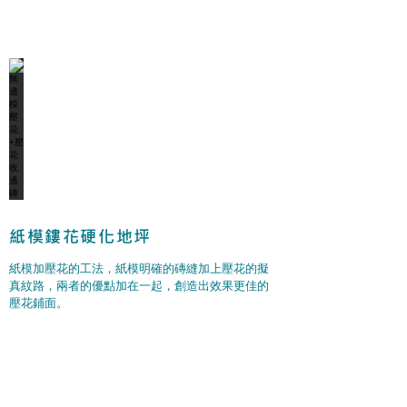
紙模鏤花硬化地坪
紙模加壓花的工法，紙模明確的磚縫加上壓花的擬
真紋路，兩者的優點加在一起，創造出效果更佳的
壓花鋪面。