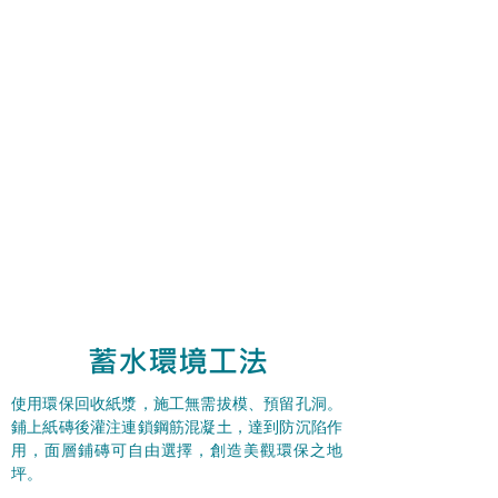
​蓄水環境工法
使用環保回收紙漿，施工無需拔模、預留孔洞。
鋪上紙磚後灌注連鎖鋼筋混凝土，達到防沉陷作
用，面層鋪磚可自由選擇，創造美觀環保之地
坪。