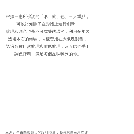
根據三惠所強調的「形、紋、色」三大重點，
可以得知除了在形體上進行創新，
紋理和調色也是不可或缺的環節，利用多年製
造複木石的經驗，同樣套用在大板塊製程，
透過各種自然紋理和雕琢紋理，及匠師們手工
調色拌料，滿足每個品味獨到的你。
三惠近年來匯聚龐大的設計能量，概念來自三惠在連