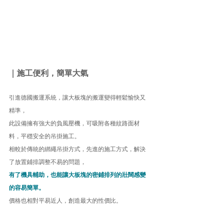
｜施工便利，簡單大氣
引進德國搬運系統，讓大板塊的搬運變得輕鬆愉快又
精準，
此設備擁有強大的負風壓機，可吸附各種紋路面材
料，平穩安全的吊掛施工。
相較於傳統的綁繩吊掛方式，先進的施工方式，解決
了放置鋪排調整不易的問題，
有了機具輔助，也能讓大板塊的密鋪排列的壯闊感變
的容易簡單。
價格也相對平易近人，創造最大的性價比。