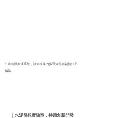
引進德國搬運系統，讓大板塊的搬運變得輕鬆愉快又
精準。
｜水泥發想實驗室，持續創新開發