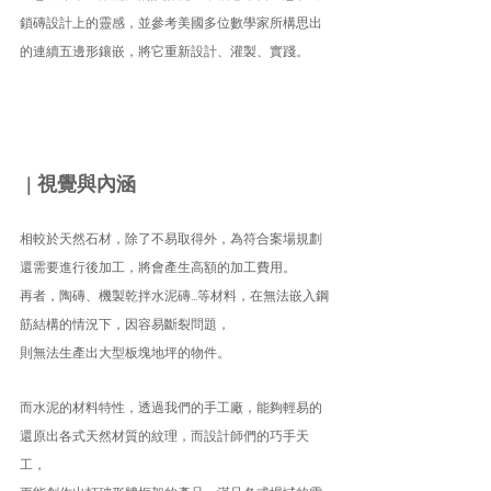
鎖磚設計上的靈感，並參考美國多位數學家所構思出
的連續五邊形鑲嵌，將它重新設計、灌製、實踐。
視覺與內涵
｜
相較於天然石材，除了不易取得外，為符合案場規劃
還需要進行後加工，將會產生高額的加工費用。
再者，陶磚、機製乾拌水泥磚...等材料，在無法嵌入鋼
筋結構的情況下，因容易斷裂問題，
則無法生產出大型板塊地坪的物件。
而水泥的材料特性，透過我們的手工廠，能夠輕易的
還原出各式天然材質的紋理，而設計師們的巧手天
工，