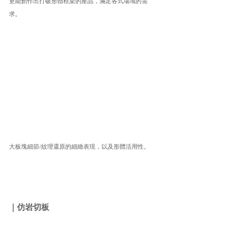
更能創作出打破形體框架的產品，滿足各式場域的需
求。
大板塊細節/紋理還原的細緻表現，以及形體活用性。
｜仿岩切板