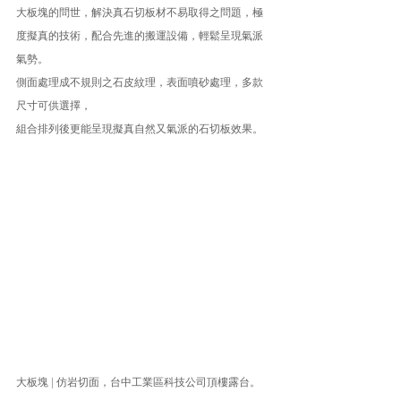
大板塊的問世，解決真石切板材不易取得之問題，極
度擬真的技術，配合先進的搬運設備，輕鬆呈現氣派
氣勢。
側面處理成不規則之石皮紋理，表面噴砂處理，多款
尺寸可供選擇，
組合排列後更能呈現擬真自然又氣派的石切板效果。
大板塊 | 仿岩切面，台中工業區科技公司頂樓露台。