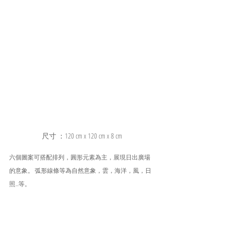
尺寸 ：120 cm x 120 cm x 8 cm
六個圖案可搭配排列，圓形元素為主，展現日出廣場
的意象。 弧形線條等為自然意象，雲，海洋，風，日
照...等。