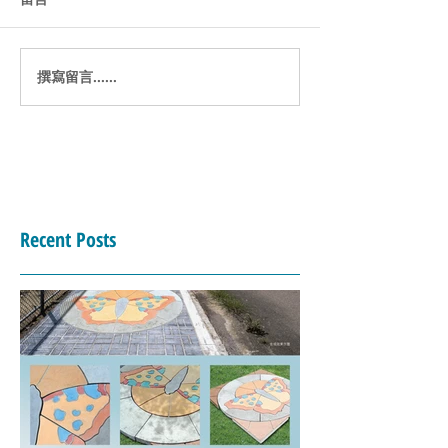
風格場域 / 復古年代
撰寫留言......
泥製原創工場 /
篇 / 地景藝術-
Recent Posts