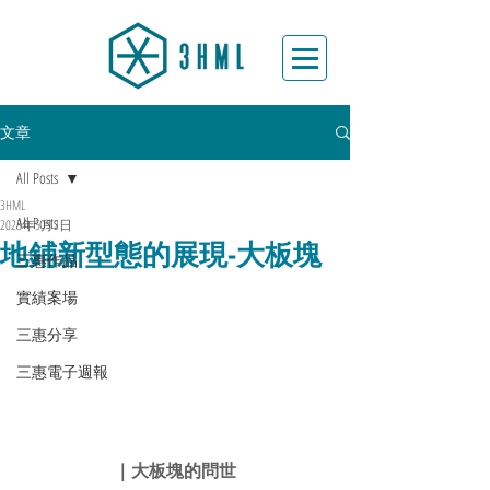
文章
All Posts
3HML
All Posts
2023年5月2日
地鋪新型態的展現-大板塊
三惠作品
實績案場
三惠分享
三惠電子週報
｜大板塊的問世