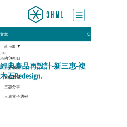
文章
All Posts
3HML
All Posts
2022年7月13日
經典產品再設計-新三惠-複
三惠作品
木石Redesign.
實績案場
三惠分享
三惠電子週報