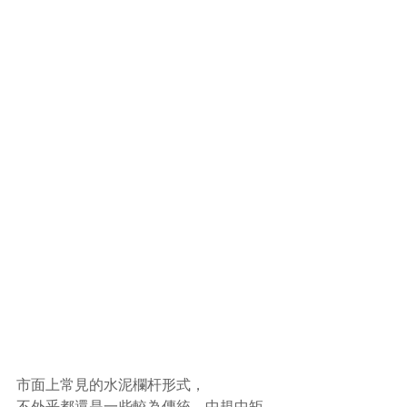
市面上常見的水泥欄杆形式，
不外乎都還是一些較為傳統、中規中矩