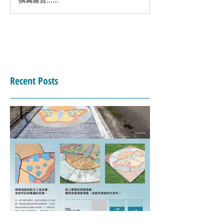
泥製原創工場 /
篇 / 地景藝術-
Recent Posts