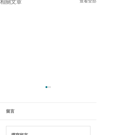
相關文章
查看全部
留言
風格場域 / 復古年代
撰寫留言......