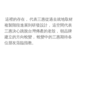
 這裡的存在， 代表三惠從過去就地取材
複製階段進展到研發設計， 這空間代表
三惠決心跳脫台灣傳產的老殼， 朝品牌
建立的方向蛻變， 蛻變中的三惠期待各
位朋友蒞臨指教。