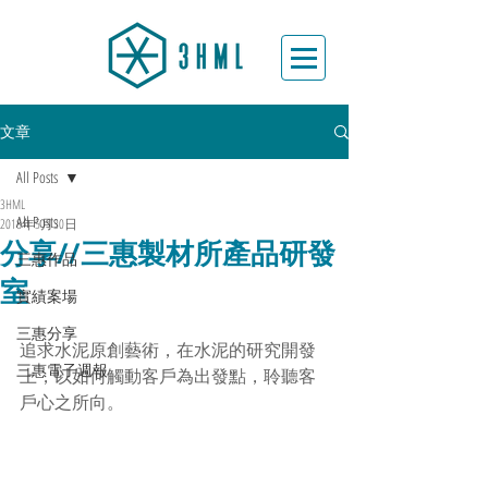
文章
All Posts
3HML
All Posts
2018年5月30日
分享//三惠製材所產品研發
三惠作品
室
實績案場
三惠分享
追求水泥原創藝術，在水泥的研究開發
三惠電子週報
上，以如何觸動客戶為出發點，聆聽客
戶心之所向。