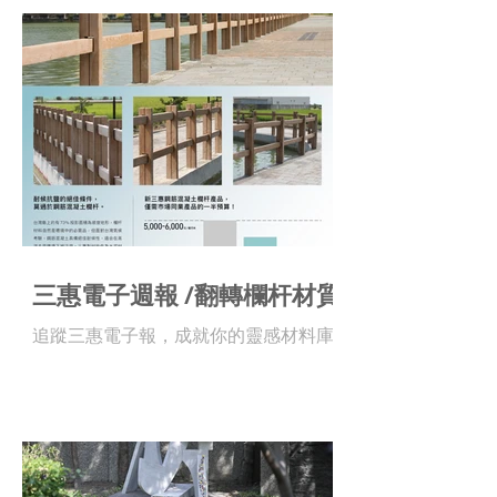
三惠電子週報 /翻轉欄杆材質
追蹤三惠電子報，成就你的靈感材料庫 !