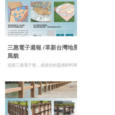
三惠電子週報 /革新台灣地景
風貌
追蹤三惠電子報，成就你的靈感材料庫 !