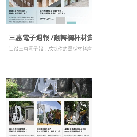
三惠電子週報 /翻轉欄杆材質
追蹤三惠電子報，成就你的靈感材料庫 !