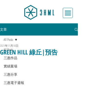
文章
All Posts
2021年11月18日
All Posts
GREEN HILL 綠丘|預告
三惠作品
實績案場
三惠分享
三惠電子週報