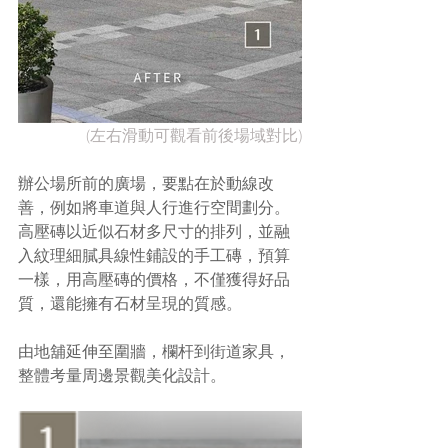
(左右滑動可觀看前後場域對比)
辦公場所前的廣場，要點在於動線改
善，例如將車道與人行進行空間劃分。
高壓磚以近似石材多尺寸的排列，並融
入紋理細膩具線性鋪設的手工磚，預算
一樣，用高壓磚的價格，不僅獲得好品
質，還能擁有石材呈現的質感。
由地舖延伸至圍牆，欄杆到街道家具，
整體考量周邊景觀美化設計。