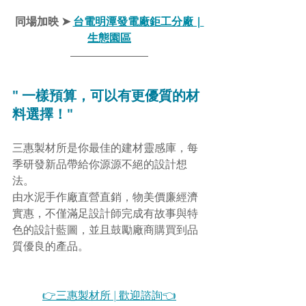
同場加映 ➤ 
台電明潭發電廠鉅工分廠 | 
生態園區
" 一樣預算，可以有更優質的材
料選擇！"
三惠製材所是你最佳的建材靈感庫，每
季研發新品帶給你源源不絕的設計想
法。
由水泥手作廠直營直銷，物美價廉經濟
實惠，不僅滿足設計師完成有故事與特
色的設計藍圖，並且鼓勵廠商購買到品
質優良的產品。
👉
三惠製材所 | 歡迎諮詢
👈