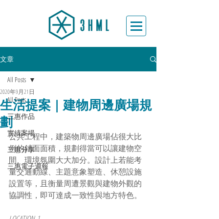
文章
All Posts
2020年9月21日
All Posts
生活提案 | 建物周邊廣場規
三惠作品
劃
實績案場
公共工程中，建築物周邊廣場佔很大比
例的鋪面面積，規劃得當可以讓建物空
三惠分享
間、環境氛圍大大加分。設計上若能考
三惠電子週報
量交通動線、主題意象塑造、休憩設施
設置等，且衡量周遭景觀與建物外觀的
協調性，即可達成一致性與地方特色。
LOCATION-1