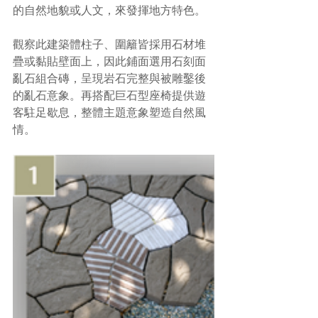
的自然地貌或人文，來發揮地方特色。
觀察此建築體柱子、圍籬皆採用石材堆
疊或黏貼壁面上，因此鋪面選用石刻面
亂石組合磚，呈現岩石完整與被雕鑿後
的亂石意象。再搭配巨石型座椅提供遊
客駐足歇息，整體主題意象塑造自然風
情。