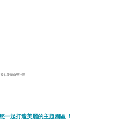
南投仁愛鄉南豐社區
您一起打造美麗的主題園區 ！