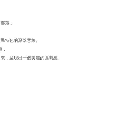
民部落，
住民特色的聚落意象。
磚，
起來，呈現出一個美麗的協調感。