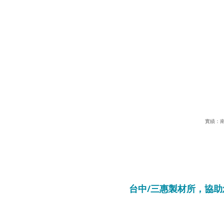
實績：
台中/三惠製材所，協助