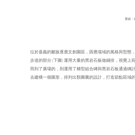
實績：
位於嘉義的鄒族逐鹿文創園區，因應場域的風格與型態
步道的部分 (下圖) 運用大量的黑岩石板做鋪排，視覺
而到了廣場的，則運用了梯型組合磚與黑岩石板通過磚
去建構一個園形，排列出類圖騰的設計，打造節點區域