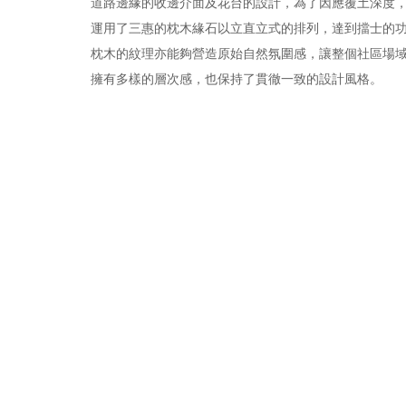
道路邊緣的收邊介面及花台的設計，為了因應覆土深度
運用了三惠的枕木緣石以立直立式的排列，達到擋士的
枕木的紋理亦能夠營造原始自然氛圍感，讓整個社區場
擁有多樣的層次感，也保持了貫徹一致的設計風格。