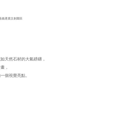
嘉義逐鹿文創園區 
，
上宛如天然石材的大氣磅礴，
計畫，
的一個視覺亮點。