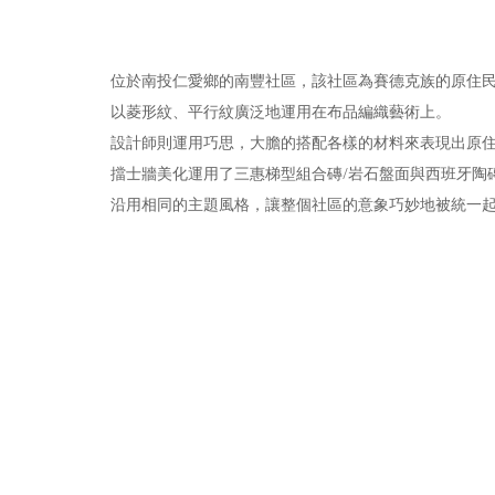
位於南投仁愛鄉的南豐社區，該社區為賽德克族的原住
以菱形紋、平行紋廣泛地運用在布品編織藝術上。
設計師則運用巧思，大膽的搭配各樣的材料來表現出原
擋士牆美化運用了三惠梯型組合磚/岩石盤面與西班牙陶
沿用相同的主題風格，讓整個社區的意象巧妙地被統一