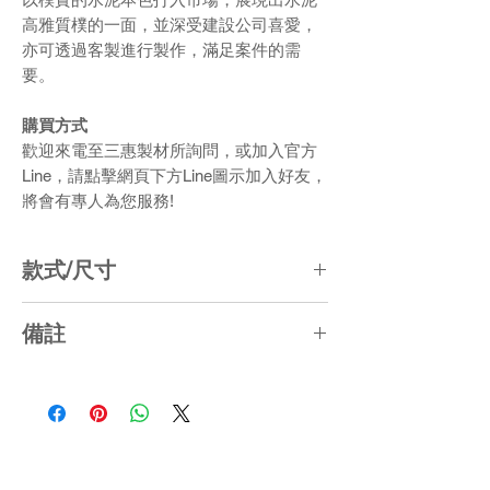
高雅質樸的一面，並深受建設公司喜愛，
亦可透過客製進行製作，滿足案件的需
要。
購買方式
歡迎來電至三惠製材所詢問，或加入官方
Line，請點擊網頁下方Line圖示加入好友，
將會有專人為您服務!
款式/尺寸
【W60】L60 x W30 x H22.5 (CM)
備註
1. 長寬尺寸誤差約5%，厚度尺寸誤差約
±1CM
2. 產品顏色局部採「漸層、失色、色差」
處理