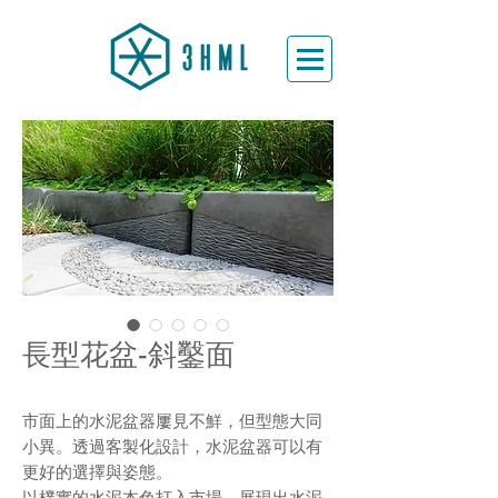
長型花盆-斜鑿面
市面上的水泥盆器屢見不鮮，但型態大同
小異。透過客製化設計，水泥盆器可以有
更好的選擇與姿態。
以樸實的水泥本色打入市場，展現出水泥