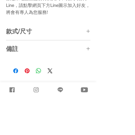
Line，請點擊網頁下方Line圖示加入好友，
將會有專人為您服務!
款式/尺寸
L200 x W60 x H50 (CM)
備註
1. 長寬尺寸誤差約5%，厚度尺寸誤差約
±1CM
2. 產品顏色局部採「漸層、失色、色差」
處理
3. 紋路僅供參考，實際樣式須以照片或小
樣磚呈現，送審經設計監造單位審查挑
選，至業主核可後方可進場施作。