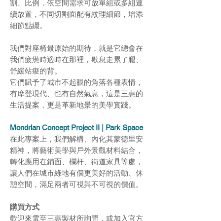
割、比例，依空間需求可放單組或多組連
續放置，不同切割面配有紋理細節，增添
細節點綴。
我們對座椅最原始的期待，就是它總會在
我們疲憊時適時在那裡，歇息走累了腿、
舒緩站痠的背。
它們賦予了城市不起眼的角落各種表情，
有摩登現代、也有自然氣息，這是三惠的
生活提案，更是革新地景的美學實踐。
Mondrian Concept Project II | Park Space
在此專案上，我們解構、內化其蒙德里安
精神，將藝術美學與戶外景觀材料結合，
轉化應用在鋪面、欄杆、街道家具等處，
讓人們在城市綠地有個更美好的活動、休
憩空間，滿足兩者可視與不可視的價值。
購買方式
歡迎來電至三惠製材所詢問，或加入官方