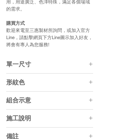
用，用途廣泛、色澤特殊，滿足各個場域
的需求。
購買方式
歡迎來電至三惠製材所詢問，或加入官方
Line，請點擊網頁下方Line圖示加入好友，
將會有專人為您服務!
單一尺寸
L5.5 x W5.5 x T1.2 (CM)
形紋色
勾縫寬約5MM、網材形式
古樸馬賽克陶板係以天然陶土高溫燒製而
組合示意
成具窯變色，其表面佈滿小孔，邊緣需呈
仿古不規則圓角狀(仿自然風化崩角)
需三色混合並製成網材形式便於黏貼
施工說明
【牆面】
備註
1. 間隙以填縫劑填縫