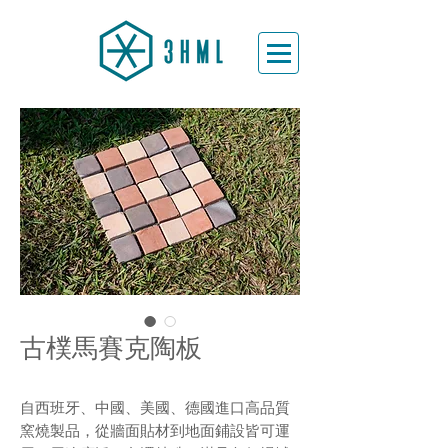
古樸馬賽克陶板
自西班牙、中國、美國、德國進口高品質
窯燒製品，從牆面貼材到地面鋪設皆可運