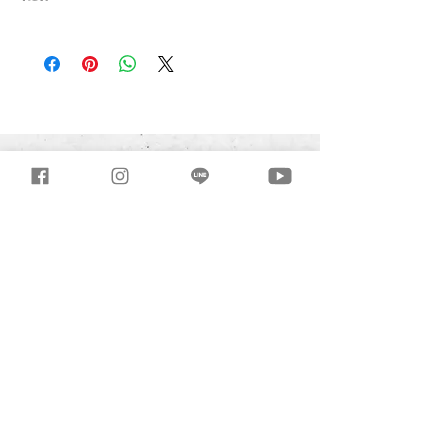
2. 高分子彈性黏著劑
1. 尺寸誤差容許值：厚±1MM
2. 產品有些許色差,乃屬正常現象
【地面】
1. 間隙以填縫劑填縫
2. 高分子彈性黏著劑
3. 鋼筋組立(視個案調整)
4. 施作1:3水泥砂漿打底
三惠製材所有限公司
T
04-2699-0968
/ F
04-2699-3984
432台中市大肚區沙田路三段245巷81-