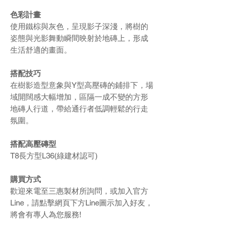
色彩計畫
使用鐵棕與灰色，呈現影子深淺，將樹的
姿態與光影舞動瞬間映射於地磚上，形成
生活舒適的畫面。
搭配技巧
在樹影造型意象與Y型高壓磚的鋪排下，場
域開闊感大幅增加，區隔一成不變的方形
地磚人行道，帶給通行者低調輕鬆的行走
氛圍。
搭配高壓磚型
T8長方型L36(綠建材認可)
購買方式
歡迎來電至三惠製材所詢問，或加入官方
Line，請點擊網頁下方Line圖示加入好友，
將會有專人為您服務!