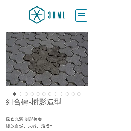
組合磚-樹影造型
風吹光灑 樹影搖曳
綻放自然、大器、活潑//