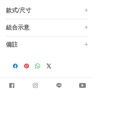
款式/尺寸
【W79】L79 x W88 x T8 (CM)
組合示意
【W49】L49 x W53.5 x T8 (CM)
現場若需要補磚時，配色計畫可彈性調
備註
整，依設計單位指示排列。
1. 長寬尺寸誤差約5%，厚度尺寸誤差約
±1CM
2. 產品顏色局部採「漸層、失色、色差」
處理
3. 綠建材認可產品
4. 組合磚表面紋理以送審紋理為準