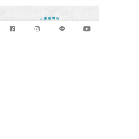
2. 間隙填細砂
3. 鋼筋組立(視個案調整)
4. 底層壓實
三惠製材所有限公司
T
04-2699-0968
/ F
04-2699-3984
432台中市大肚區沙田路三段245巷81-
33號
Mon.-Fri. 08:30 - 17:30
tri.good@msa.hinet.net
3hml@3hml.co