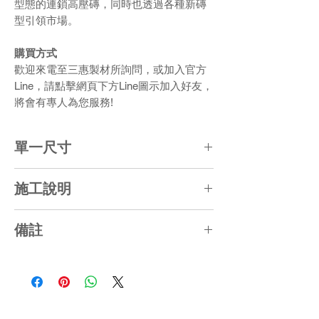
型態的連鎖高壓磚，同時也透過各種新磚
型引領市場。
購買方式
歡迎來電至三惠製材所詢問，或加入官方
Line，請點擊網頁下方Line圖示加入好友，
將會有專人為您服務!
單一尺寸
L24*W(20、14)*T6 (CM)
施工說明
【活鋪】
備註
1. 接縫處以粗砂填縫
2. 二分碎石整平
產品有些許色差,乃屬正常現象
3. 底層壓實
【黏貼】
1. 搭接處裸露面不得沾有水泥砂漿