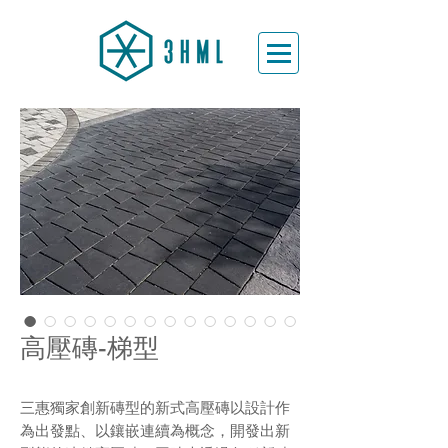
高壓磚-梯型
三惠獨家創新磚型的新式高壓磚以設計作
為出發點、以鑲嵌連續為概念，開發出新