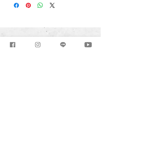
±1CM
2. 產品顏色局部採「漸層、失色、色差」
處理
3.材料內部需配置鋼筋
4. 綠建材認可產品
三惠製材所有限公司
T
04-2699-0968
/ F
04-2699-3984
432台中市大肚區沙田路三段245巷81-
33號
Mon.-Fri. 08:30 - 17:30