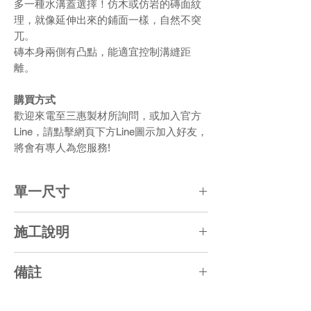
多一種水溝蓋選擇！仿木或仿岩的磚面紋
理，就像延伸出來的鋪面一樣，自然不突
兀。
磚本身兩側有凸點，能適宜控制溝縫距
離。
購買方式
歡迎來電至三惠製材所詢問，或加入官方
Line，請點擊網頁下方Line圖示加入好友，
將會有專人為您服務!
單一尺寸
L60 x W30 x T8 (CM)
施工說明
水泥水溝蓋板磚可依水溝寬度，調整現地
備註
機切，並於轉角處使用L型角鐵補強著力
點。
1. 長寬尺寸誤差約5%，厚度尺寸誤差約