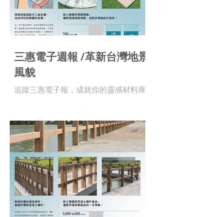
三惠電子週報 /革新台灣地景
風貌
追蹤三惠電子報，成就你的靈感材料庫 !