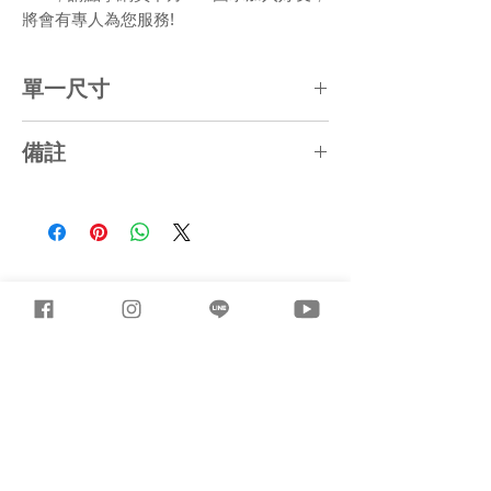
將會有專人為您服務!
單一尺寸
L50xW46xH34 (CM)
備註
1. 長寬尺寸誤差約5%，厚度尺寸誤差約
±1CM
2. 產品顏色局部採「漸層、失色、色差」
處理