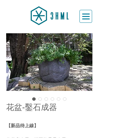
花盆-鑿石成器
【新品待上線】