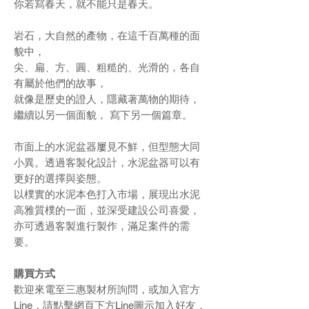
你若寫春天，就不能只是春天。
岩石，大自然的產物，在這千百萬種的面
貌中，
尖、扁、方、圓、粗糙的、光滑的，各自
有屬於他們的故事，
就像是歷史的證人，隱藏著萬物的期待，
繼續以另一個面貌， 寫下另一個篇章。
市面上的水泥盆器屢見不鮮，但型態大同
小異。透過客製化設計，水泥盆器可以有
更好的選擇與姿態。
以樸實的水泥本色打入市場，展現出水泥
高雅質樸的一面，並深受建設公司喜愛，
亦可透過客製進行製作，滿足案件的需
要。
購買方式
歡迎來電至三惠製材所詢問，或加入官方
Line，請點擊網頁下方Line圖示加入好友，