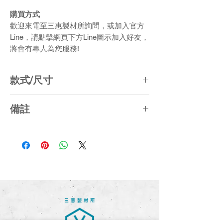
購買方式
歡迎來電至三惠製材所詢問，或加入官方
Line，請點擊網頁下方Line圖示加入好友，
將會有專人為您服務!
款式/尺寸
【I】L50 x W13.5 x T13.2 (CM)
備註
【II】L50 x W8.5x T8.5 (CM)
1. 長寬尺寸誤差約5%，厚度尺寸誤差約
±1CM
2. 產品顏色局部採「漸層、失色、色差」
處理
3. 綠建材認可產品