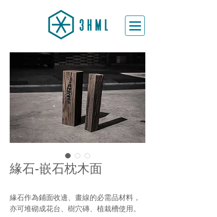
緣石-嵌石枕木面
緣石作為鋪面收邊、畫線的必需品材料，
亦可堆砌成花台、樹穴磚、植栽槽使用。