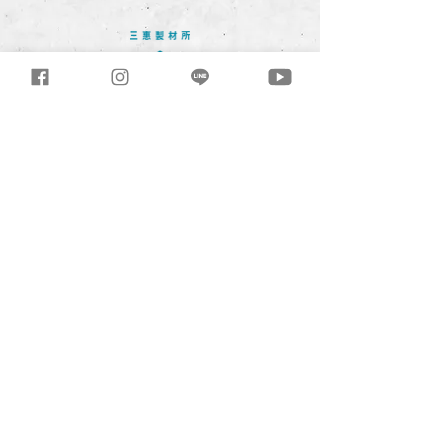
4. 表面紋理以送審紋理為準
三惠製材所有限公司
T
04-2699-0968
/ F
04-2699-3984
432台中市大肚區沙田路三段245巷81-
33號
Mon.-Fri. 08:30 - 17:30
tri.good@msa.hinet.net
3hml@3hml.co