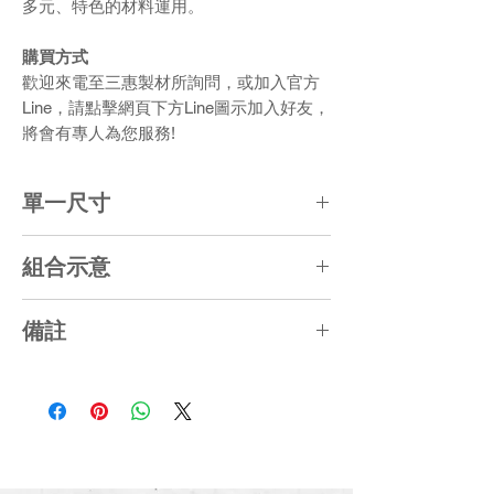
多元、特色的材料運用。
購買方式
歡迎來電至三惠製材所詢問，或加入官方
Line，請點擊網頁下方Line圖示加入好友，
將會有專人為您服務!
單一尺寸
方形(含外框):L192 x W192 x T6 (CM)
組合示意
圓型(不含外框)直徑約略:Ø192CM
可依照地舖需求，將外框組合或拆解成方
備註
形或圓型
1. 長寬尺寸誤差約5%，厚度尺寸誤差約
±1CM
2. 產品顏色局部採「漸層、失色、色差」
處理
3. 綠建材認可產品